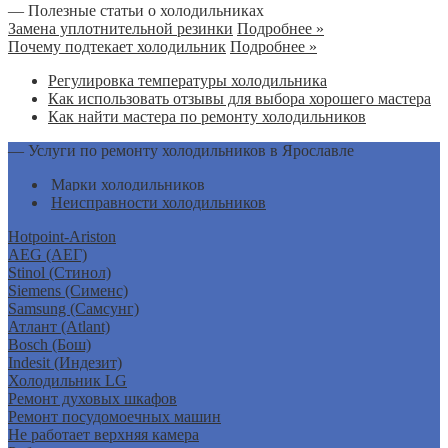
— Полезные статьи о холодильниках
Замена уплотнительной резинки
Подробнее »
Почему подтекает холодильник
Подробнее »
Регулировка температуры холодильника
Как использовать отзывы для выбора хорошего мастера
Как найти мастера по ремонту холодильников
— Услуги по ремонту холодильников в Ярославле
Марки холодильников
Неисправности холодильников
Hotpoint-Ariston
AEG (АЕГ)
Stinol (Стинол)
Siemens (Сименс)
Samsung (Самсунг)
Атлант (Atlant)
Bosch (Бош)
Indesit (Индезит)
Холодильник LG
Ремонт духовых шкафов
Ремонт посудомоечных машин
Не работает верхняя камера